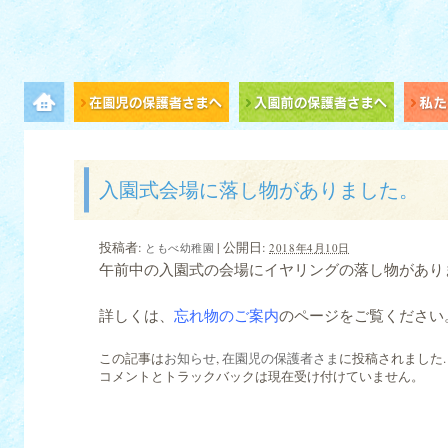
メニュー項目
在園児の保護者さまへ
入園
入園式会場に落し物がありました。
投稿者:
|
公開日:
ともべ幼稚園
2018年4月10日
午前中の入園式の会場にイヤリングの落し物があり
詳しくは、
忘れ物のご案内
のページをご覧ください
この記事は
お知らせ
,
在園児の保護者さま
に投稿されました
コメントとトラックバックは現在受け付けていません。