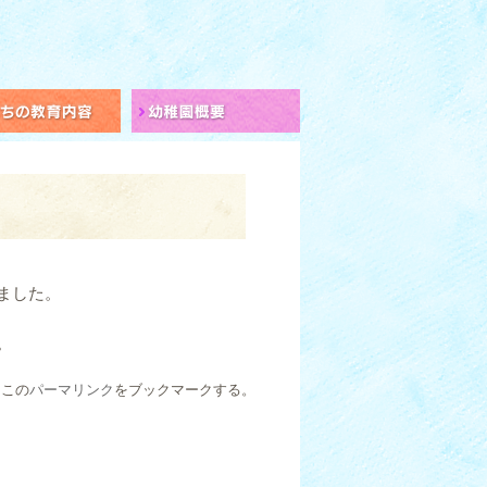
前の保護者さまへ
私たちの教育内容
幼稚園概要
ました。
。
. この
パーマリンク
をブックマークする。