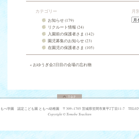
カテゴリー
月
月
お知らせ
(179)
別
リクルート情報
(24)
ア
入園前の保護者さま
(142)
ー
園児募集のお知らせ
(23)
カ
イ
在園児の保護者さま
(105)
ブ
«
おゆうぎ会2日目の会場の忘れ物
べ学園 認定こども園 ともべ幼稚園 〒309−1705 茨城県笠間市東平2丁目11-7 TEL0296-
Copyright © Tomobe Youchien