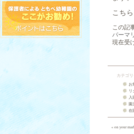
こちら
この記
パーマ
現在受
カテゴリ
お
リ
入
園
在
«
on your