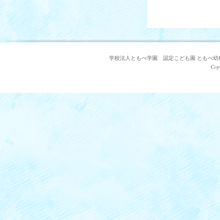
学校法人ともべ学園 認定こども園 ともべ幼稚園 〒3
Cop