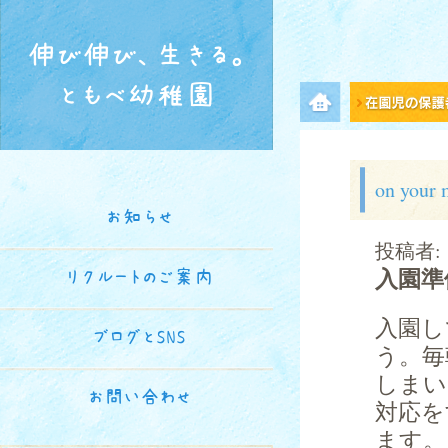
伸び伸び、生きる。
ともべ幼稚園
メニュー項目
on yo
お知らせ
投稿者:
入園準
リクルートのご案内
入園し
ブログとSNS
う。毎
しまい
お問い合わせ
対応を
ます。