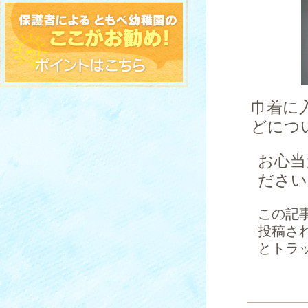
巾着に
どにつ
お心当
ださい
この記
投稿さ
とトラ