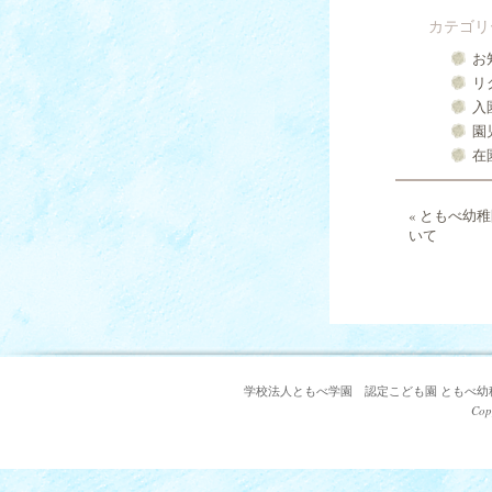
カテゴリ
お
リ
入
園
在
«
ともべ幼稚
いて
学校法人ともべ学園 認定こども園 ともべ幼稚園 〒3
Cop