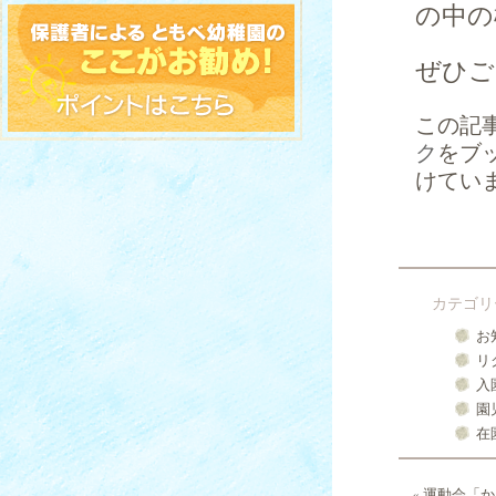
の中の
ぜひご
この記
ク
をブ
けてい
カテゴリ
お
リ
入
園
在
«
運動会「か