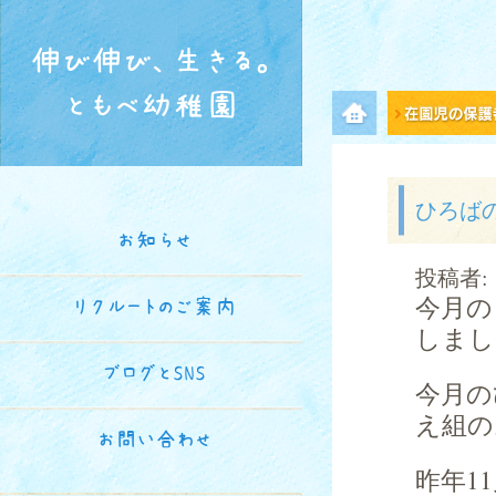
伸び伸び、生きる。
ともべ幼稚園
メニュー項目
ひろば
お知らせ
投稿者:
今月の
リクルートのご案内
しまし
ブログとSNS
今月の
え組の
お問い合わせ
昨年1