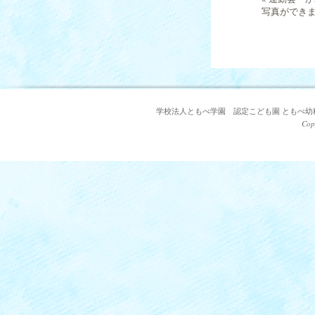
写真ができ
学校法人ともべ学園 認定こども園 ともべ幼稚園 〒3
Cop