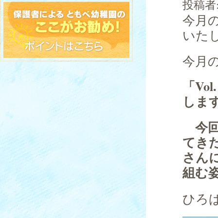
投稿者
今月
いた
今月
「Vo
しま
今回
てき
さん
組む
ひろ