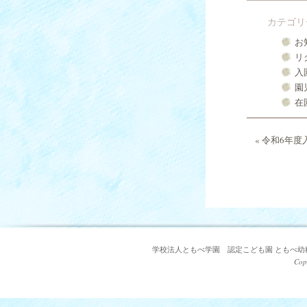
カテゴリ
お
リ
入
園
在
«
令和6年度
学校法人ともべ学園 認定こども園 ともべ幼稚園 〒3
Cop