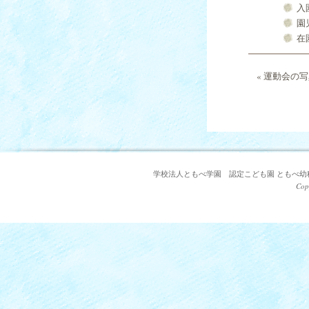
入
園
在
«
運動会の写
学校法人ともべ学園 認定こども園 ともべ幼稚園 〒3
Cop