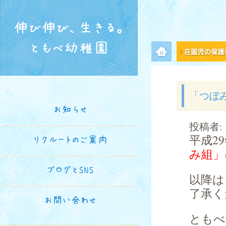
伸び伸び、生きる。
ともべ幼稚園
メニュー項目
「つぼ
お知らせ
投稿者:
平成2
リクルートのご案内
み組」
ブログとSNS
以降は
了承く
お問い合わせ
ともべ