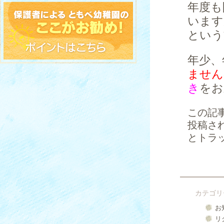
年度も
います
という
年少、
ません
き
をお
この記
投稿さ
とトラ
カテゴリ
お
リ