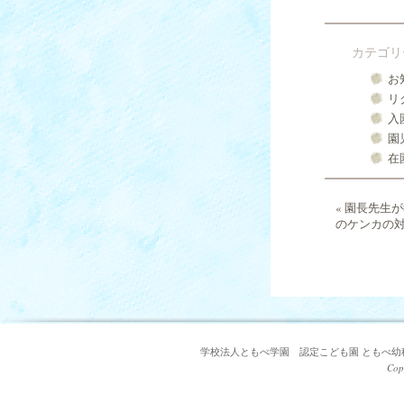
カテゴリ
お
リ
入
園
在
«
園長先生が
のケンカの
学校法人ともべ学園 認定こども園 ともべ幼稚園 〒3
Cop