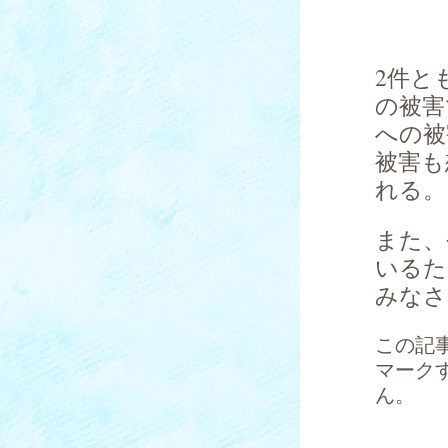
2件と
の被害
への被
被害も
れる。
また、
いるた
みなさ
この記
マーク
ん。