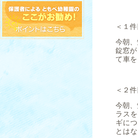
＜１件
今朝、
錠窓が
て車を
＜２件
今朝、
ラスを
ギにつ
とはな