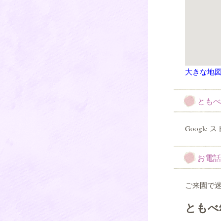
大きな地
ともべ
Google
お電話
ご来園で
ともべ