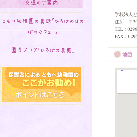
交通のご案内
学校法人
ともべ幼稚園の裏話「ひろばのほの
住所：〒30
TEL：0296
ぼのカフェ♡」
FAX：0296
園長ブログ｢ひろばの裏庭｣
地図