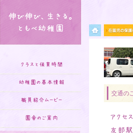
伸び伸び、生きる。
ともべ幼稚園
メニュー項目
クラスと保育時間
幼稚園の基本情報
交通の
職員紹介ムービー
アクセ
園舎のご案内
友部駅