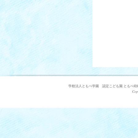
学校法人ともべ学園 認定こども園 ともべ幼稚園 〒3
Cop